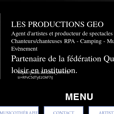
LES PRODUCTIONS GEO
Agent d'artistes et producteur de spectacles
Chanteurs/chanteuses
​RPA - Camping - Mun
Evènement
Partenaire de la fédération Q
loisir en institution.
https://youtu.be/DB64_vRrhT8?
si=RFvC5dTyEzOkF7iJ
MENU
MUSICOTHÉRAPIE
CONTACT
ARTIST