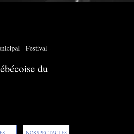
icipal - Festival -
uébécoise du
ES
NOS SPECTACLES