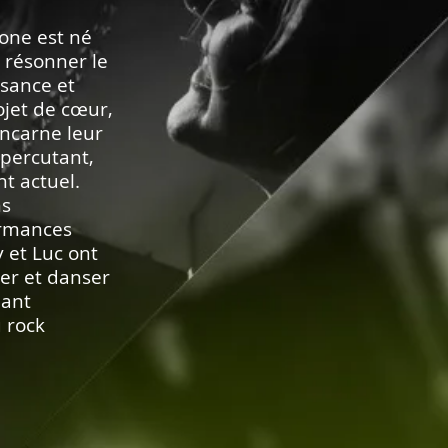
one est né
e résonner le
ssance et
ojet de cœur,
 incarne leur
 percutant,
t actuel.
ns
ormances
y et Luc ont
rer et danser
uant
u rock