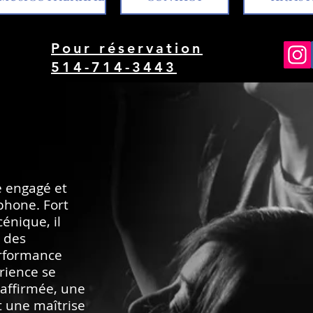
Pour réservation
514-714-3443
e engagé et
phone. Fort
énique, il
, des
erformance
rience se
 affirmée, une
 une maîtrise