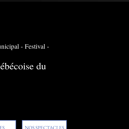
icipal - Festival -
uébécoise du
ES
NOS SPECTACLES