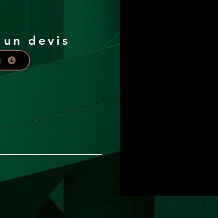
 un devis
s