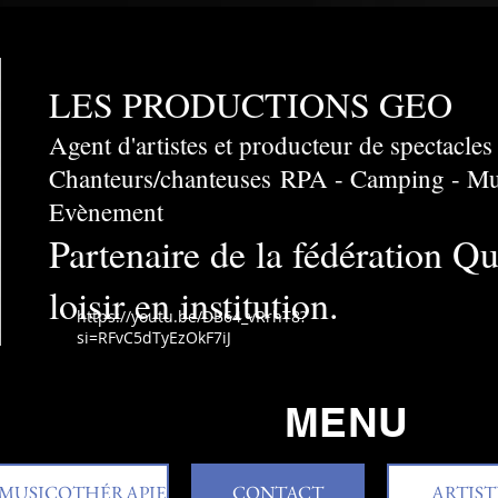
LES PRODUCTIONS GEO
Agent d'artistes et producteur de spectacles
Chanteurs/chanteuses
​RPA - Camping - Mun
Evènement
Partenaire de la fédération Q
loisir en institution.
https://youtu.be/DB64_vRrhT8?
si=RFvC5dTyEzOkF7iJ
MENU
MUSICOTHÉRAPIE
CONTACT
ARTIST