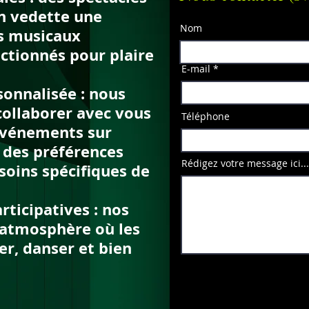
n vedette une
Nom
s musicaux
ctionnés pour plaire
E-mail
nnalisée : nous
ollaborer avec vous
Téléphone
événements sur
 des préférences
Rédigez votre message ici...
soins spécifiques de
icipatives : nos
e atmosphère o
ù les
r, danser et bien