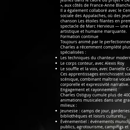
», aux côtés de France-Anne Blanch
Il a également collaboré avec le Cen
sociale des Appalaches, où des jeun
chanson Les étoiles filantes en pre
spectacle de Marc Hervieux — une 
artistique et humaine marquante.
Formation continue
Toujours animé par le perfectionne
Charles a récemment complété plus
spécialisées :
Les techniques du chanteur modern
Le corps conteur, avec Alexis Roy
Le souffle et la voix, avec Danielle 
Ces apprentissages enrichissent s
scénique, combinant maîtrise vocal
corporelle et expressivité narrative.
Engagement et rayonnement
Charles Ostiguy cumule plus de 400 
animations musicales dans une gra
milieux :
Jeunesse : camps de jour, garderies,
bibliothèques et loisirs culturels
Événementiel : événements munici
publics, agrotourisme, campings et 