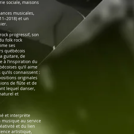
rie sociale, maisons
mances musicales,
11–2018) et un
ier.
rock progressif, son
du folk rock
rime ses
ers québécois
a guitare, de
e à l’inspiration du
bécoises qu’il aime
 qu’ils connaissent :
ositions originales
ions de flûte et de
nt lequel danser,
naturel et
é et interprète
a musique au service
ativité et du lien
ence artistique,