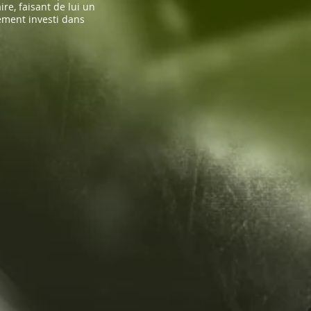
re, faisant de lui un
ément investi dans