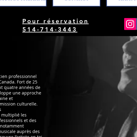
Pour réservation
514-714-3443
cien professionnel
Canada. Fort de 25
nt quatre années de
veloppe une approche
aine et
ission culturelle.
s
 multiplié les
fessionnels et des
 a notamment
musicale auprès des
ouvre l’artiste en toi