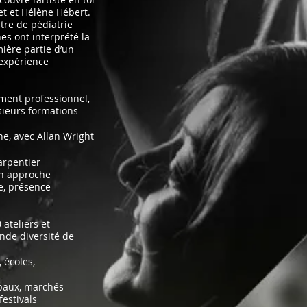
et et Hélène Hébert.
tre de pédiatrie
es ont interprété la
mière partie d’un
expérience
ment professionnel,
ieurs formations
e, avec Allan Wright
Carpentier
on approche
e, présence
ateliers et
nde diversité de
 écoles,
paux, marchés
festivals