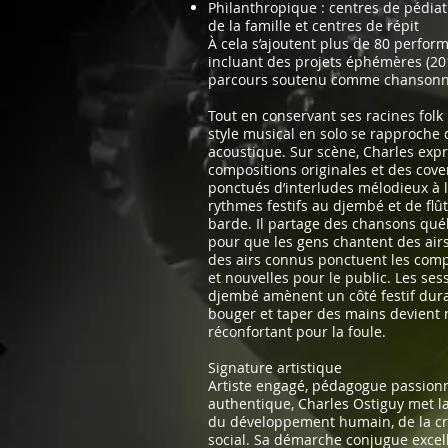
Philanthropique : centres de pédiat
de la famille et centres de répit
À cela s’ajoutent plus de 80 perfor
incluant des projets éphémères (20
parcours soutenu comme chansonn
Tout en conservant ses racines folk 
style musical en solo se rapproche 
acoustique. Sur scène, Charles exp
compositions originales et des cov
ponctués d’interludes mélodieux à l
rythmes festifs au djembé et de flût
barde. Il partage des chansons qué
pour que les gens chantent des airs
des airs connus ponctuent les comp
et nouvelles pour le public. Les sess
djembé amènent un côté festif dura
bouger et taper des mains devient 
réconfortant pour la foule.
Signature artistique
Artiste engagé, pédagogue passionn
authentique, Charles Ostiguy met l
du développement humain, de la cré
social. Sa démarche conjugue excell