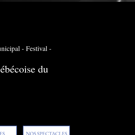
icipal - Festival -
uébécoise du
ES
NOS SPECTACLES